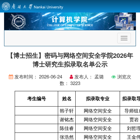
首
页
导
【博士招生】密码与网络空间安全学院2026年
航
博士研究生拟录取名单公示
发布时间：
2026-06-24
发布人：
孟璐
浏览次
数：
3223
考生编号
姓名
拟录取专业
拟录取
韩子轩
网络空间安全
导师组
谢铭杰
网络空间安全
贾岩
陈佳睿
网络空间安全
刘哲
张浩然
网络空间安全
王金