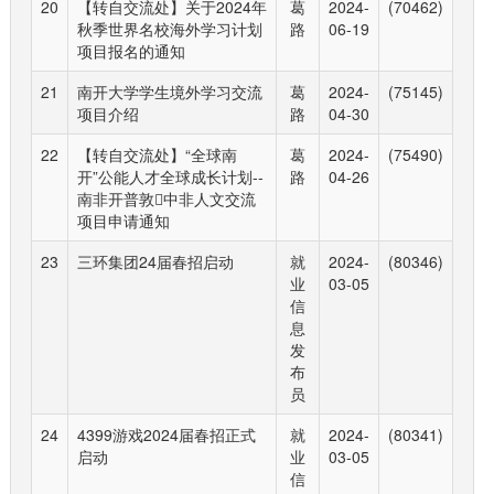
20
【转自交流处】关于2024年
葛
2024-
(70462)
秋季世界名校海外学习计划
路
06-19
项目报名的通知
21
南开大学学生境外学习交流
葛
2024-
(75145)
项目介绍
路
04-30
22
【转自交流处】“全球南
葛
2024-
(75490)
开”公能人才全球成长计划--
路
04-26
南非开普敦中非人文交流
项目申请通知
23
三环集团24届春招启动
就
2024-
(80346)
业
03-05
信
息
发
布
员
24
4399游戏2024届春招正式
就
2024-
(80341)
启动
业
03-05
信