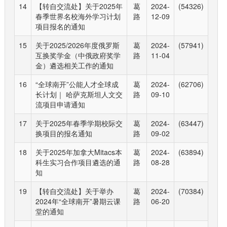
14
【转自交流处】关于2025年
葛
2024-
(54326)
春季世界名校海外学习计划
路
12-09
项目报名的通知
15
关于2025/2026年度俄罗斯
葛
2024-
(57941)
互换奖学金（中俄政府奖学
路
11-04
金）遴选相关工作的通知
16
“全球南开”公能人才全球成
葛
2024-
(62706)
长计划｜ 哈萨克斯坦人文交
路
09-10
流项目申请通知
17
关于2025年春季学期校际交
葛
2024-
(63447)
换项目的报名通知
路
09-02
18
关于2025年加拿大Mitacs本
葛
2024-
(63894)
科生实习合作项目遴选的通
路
08-28
知
19
【转自交流处】关于举办
葛
2024-
(70384)
2024年“全球南开”暑期云课
路
06-20
堂的通知