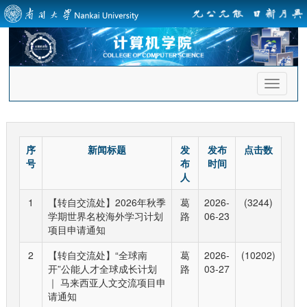
首
页
导
航
序
新闻标题
发
发布
点击数
号
布
时间
人
1
【转自交流处】2026年秋季
葛
2026-
(3244)
学期世界名校海外学习计划
路
06-23
项目申请通知
2
【转自交流处】“全球南
葛
2026-
(10202)
开”公能人才全球成长计划
路
03-27
｜ 马来西亚人文交流项目申
请通知