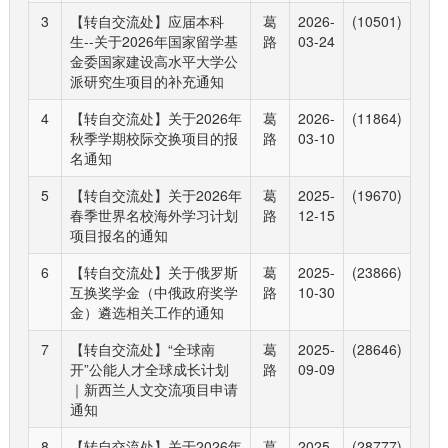
3
【转自交流处】应届本科
葛
2026-
(10501)
生--关于2026年国家留学基
路
03-24
金委国家建设高水平大学公
派研究生项目的补充通知
4
【转自交流处】关于2026年
葛
2026-
(11864)
秋季学期校际交换项目的报
路
03-10
名通知
5
【转自交流处】关于2026年
葛
2025-
(19670)
春季世界名校海外学习计划
路
12-15
项目报名的通知
6
【转自交流处】关于俄罗斯
葛
2025-
(23866)
互换奖学金（中俄政府奖学
路
10-30
金）遴选相关工作的通知
7
【转自交流处】“全球南
葛
2025-
(28646)
开”公能人才全球成长计划
路
09-09
｜新西兰人文交流项目申请
通知
8
【转自交流处】关于2026年
葛
2025-
(28777)