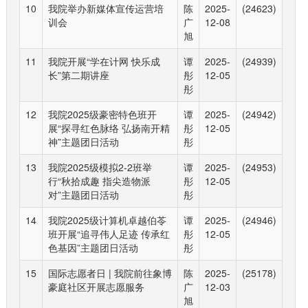
10
我院举办新媒体宣传运营培
陈
2025-
(24623)
训会
广
12-08
旭
11
我院开展“学在计网 快乐成
谭
2025-
(24939)
长”第二期讲座
彤
12-05
彤
12
我院2025级豪密特色班开
谭
2025-
(24942)
展“探寻红色脉络 弘扬南开精
彤
12-05
神”主题团日活动
彤
13
我院2025级模拟2-2班举
谭
2025-
(24953)
行“秋拾成趣 指尖造物派
彤
12-05
对”主题团日活动
彤
14
我院2025级计算机卓越伯苓
谭
2025-
(24946)
班开展“追寻伟人足迹 传承红
彤
12-05
色基因”主题团日活动
彤
15
国际志愿者日 | 我院前往象博
陈
2025-
(25178)
豪庭社区开展志愿服务
广
12-03
旭