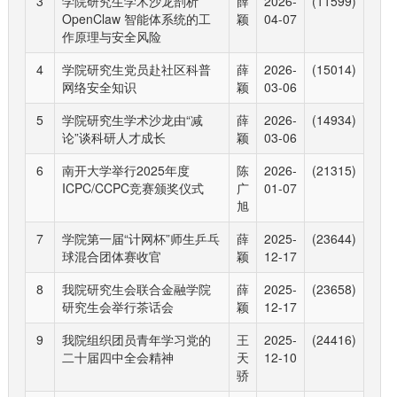
3
学院研究生学术沙龙剖析
薛
2026-
(11599)
OpenClaw 智能体系统的工
颖
04-07
作原理与安全风险
4
学院研究生党员赴社区科普
薛
2026-
(15014)
网络安全知识
颖
03-06
5
学院研究生学术沙龙由“减
薛
2026-
(14934)
论”谈科研人才成长
颖
03-06
6
南开大学举行2025年度
陈
2026-
(21315)
ICPC/CCPC竞赛颁奖仪式
广
01-07
旭
7
学院第一届“计网杯”师生乒乓
薛
2025-
(23644)
球混合团体赛收官
颖
12-17
8
我院研究生会联合金融学院
薛
2025-
(23658)
研究生会举行茶话会
颖
12-17
9
我院组织团员青年学习党的
王
2025-
(24416)
二十届四中全会精神
天
12-10
骄