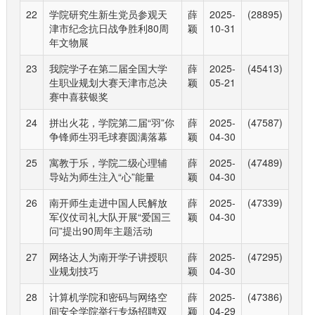
22
学院研究生新生党员参观天
薛
2025-
(28895)
津市纪念抗日战争胜利80周
颖
10-31
年文物展
23
我院学子在第二届全国大学
薛
2025-
(45413)
生职业规划大赛天津市总决
颖
05-21
赛中喜获银奖
24
拼出火花，学院第二届“羽”你
薛
2025-
(47587)
争锋师生羽毛球赛圆满落幕
颖
04-30
25
寓教于乐，学院二级心理辅
薛
2025-
(47489)
导站为师生注入“心”能量
颖
04-30
26
南开师生走进中国人民解放
薛
2025-
(47339)
军仪仗司礼大队开展“爱国三
颖
04-30
问”提出90周年主题活动
27
网络达人为南开学子讲授职
薛
2025-
(47295)
业规划技巧
颖
04-30
28
计算机学院和密码与网络空
薛
2025-
(47386)
间安全学院举行专场招聘双
颖
04-29