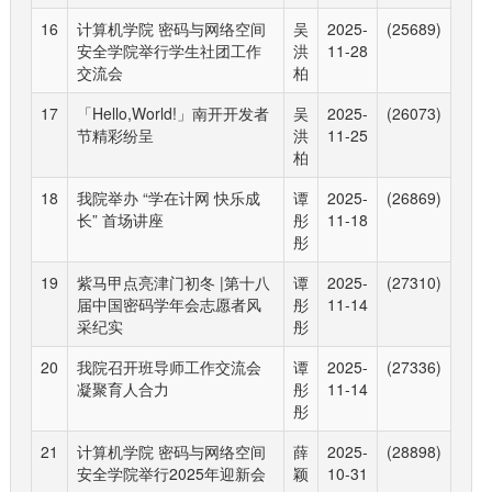
16
计算机学院 密码与网络空间
吴
2025-
(25689)
安全学院举行学生社团工作
洪
11-28
交流会
柏
17
「Hello,World!」南开开发者
吴
2025-
(26073)
节精彩纷呈
洪
11-25
柏
18
我院举办 “学在计网 快乐成
谭
2025-
(26869)
长” 首场讲座
彤
11-18
彤
19
紫马甲点亮津门初冬 |第十八
谭
2025-
(27310)
届中国密码学年会志愿者风
彤
11-14
采纪实
彤
20
我院召开班导师工作交流会
谭
2025-
(27336)
凝聚育人合力
彤
11-14
彤
21
计算机学院 密码与网络空间
薛
2025-
(28898)
安全学院举行2025年迎新会
颖
10-31