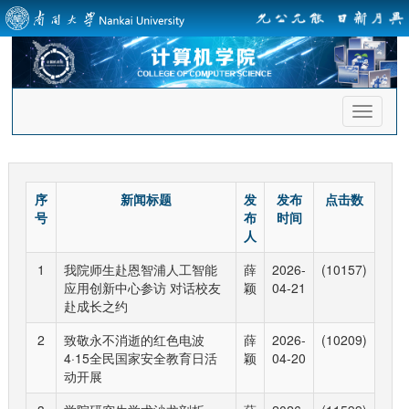
首
页
导
航
序
新闻标题
发
发布
点击数
号
布
时间
人
1
我院师生赴恩智浦人工智能
薛
2026-
(10157)
应用创新中心参访 对话校友
颖
04-21
赴成长之约
2
致敬永不消逝的红色电波
薛
2026-
(10209)
4·15全民国家安全教育日活
颖
04-20
动开展