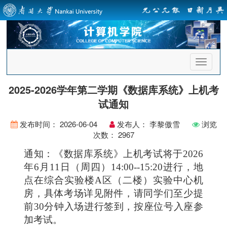
首
页
导
2025-2026学年第二学期《数据库系统》上机考
航
试通知
发布时间：
2026-06-04
发布人：
李黎傲雪
浏览
次数：
2967
通知：《数据库系统》上机考试将于
2026
年6月11日（周四）14:00--15:20进行，地
点在综合实验楼A区（二楼）实验中心机
房，具体考场详见附件，请同学们至少提
前30分钟入场进行签到，按座位号入座参
加考试。