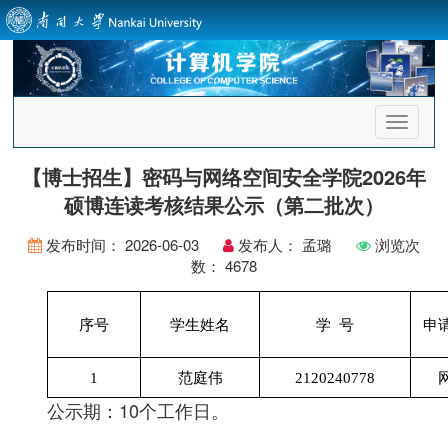
首
页
导
【博士招生】密码与网络空间安全学院2026年
航
硕博连读考核结果公示（第二批次）
发布时间：
2026-06-03
发布人：
孟璐
浏览次
数：
4678
序号
学生姓名
学
号
申
1
范庭伟
2120240778
公示期：10个工作日。