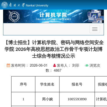
首
页
导
【博士招生】计算机学院、密码与网络空间安全
航
学院 2026年高校思想政治工作骨干专项计划博
士综合考核情况公示
发布时间：
2026-06-01
发布人：
刘菲
浏览次
数：
4867
序号
学生姓名
报名号
拟接
1
周小婉
1005593890
计算机