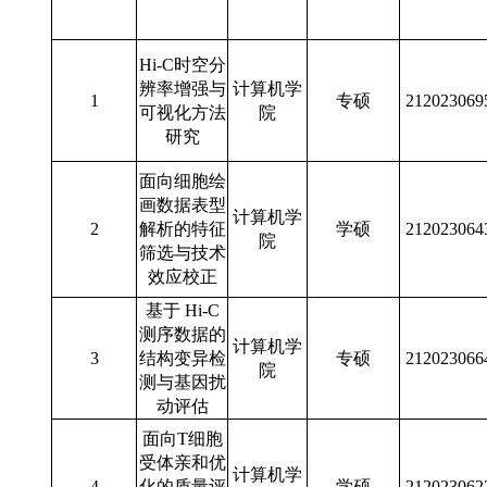
Hi-C时空分
辨率增强与
计算机学
1
专硕
212023069
可视化方法
院
研究
面向细胞绘
画数据表型
计算机学
2
解析的特征
学硕
212023064
院
筛选与技术
效应校正
基于 Hi-C
测序数据的
计算机学
3
结构变异检
专硕
212023066
院
测与基因扰
动评估
面向T细胞
受体亲和优
计算机学
4
化的质量评
学硕
212023062