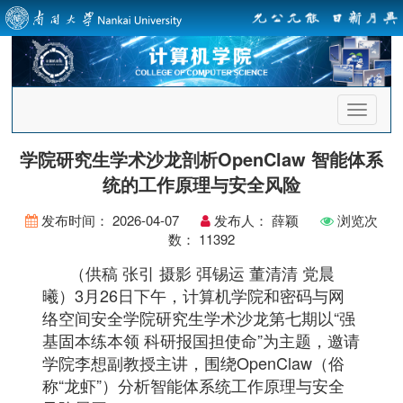
首
页
导
学院研究生学术沙龙剖析OpenClaw 智能体系
航
统的工作原理与安全风险
发布时间：
2026-04-07
发布人：
薛颖
浏览次
数：
11392
（供稿 张引 摄影 弭锡运 董清清 党晨
曦）3月26日下午，计算机学院和密码与网
络空间安全学院研究生学术沙龙第七期以“强
基固本练本领 科研报国担使命”为主题，邀请
学院李想副教授主讲，围绕OpenClaw（俗
称“龙虾”）分析智能体系统工作原理与安全