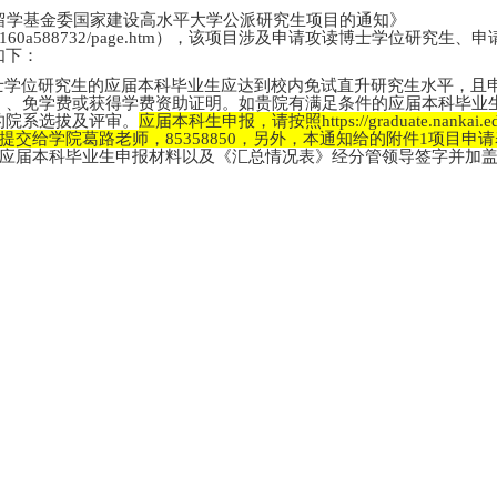
家留学基金委国家建设高水平大学公派研究生项目的通知》
cn/2026/0108/c3160a588732/page.htm），该项目涉及申请攻读博
如下：
士学位研究生的应届本科毕业生应达到校内免试直升研究生水平，且
）、免学费或获得学费资助证明。如贵院有满足条件的应届本科毕业
的院系选拔及评审。
应届本科生申报，请按照https://graduate.nankai.edu.
提交给学院葛路老师，85358850，另外，本通知给的附件1项目
应届本科毕业生申报材料以及《汇总情况表》经分管领导签字并加盖公章