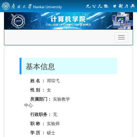
首
页
导
航
基本信息
姓 名 ：
邓琮弋
性 别 ：
女
所属部门：
实验教学
中心
行政职务：
无
职 称 ：
实验师
学 历 ：
硕士