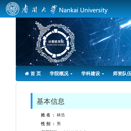
首 页
学院概况
学科建设
师资队
基本信息
姓 名 ：
林浩
性 别 ：
男