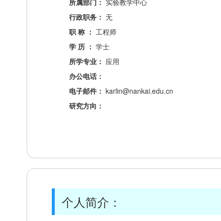
所属部门：
实验教学中心
行政职务：
无
职 称 ：
工程师
学 历 ：
学士
所学专业：
应用
办公电话：
电子邮件：
karlin@nankai.edu.cn
研究方向：
个人简介：