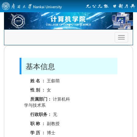
首
页
导
航
基本信息
姓 名 ：
王叙萌
性 别 ：
女
所属部门：
计算机科
学与技术系
行政职务：
无
职 称 ：
副教授
学 历 ：
博士