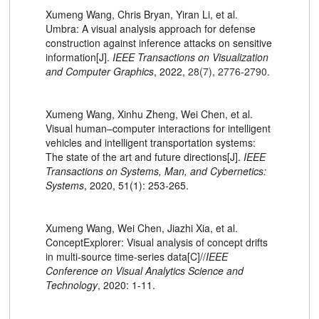
Xumeng Wang, Chris Bryan, Yiran Li, et al.
Umbra: A visual analysis approach for defense
construction against inference attacks on sensitive
information[J].
IEEE Transactions on Visualization
and Computer Graphics
, 2022,
28(7), 2776-2790.
Xumeng Wang, Xinhu Zheng, Wei Chen, et al.
Visual human–computer interactions for intelligent
vehicles and intelligent transportation systems:
The state of the art and future directions[J].
IEEE
Transactions on Systems, Man, and Cybernetics:
Systems
, 2020, 51(1): 253-265.
Xumeng Wang, Wei Chen, Jiazhi Xia, et al.
ConceptExplorer: Visual analysis of concept drifts
in multi-source time-series data[C]//
IEEE
Conference on Visual Analytics Science and
Technology
, 2020: 1-11.