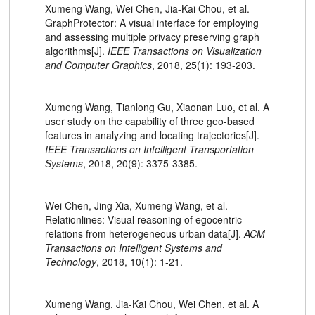
Xumeng Wang, Wei Chen, Jia-Kai Chou, et al.
GraphProtector: A visual interface for employing
and assessing multiple privacy preserving graph
algorithms[J].
IEEE Transactions on Visualization
and Computer Graphics
, 2018, 25(1): 193-203.
Xumeng Wang, Tianlong Gu, Xiaonan Luo, et al. A
user study on the capability of three geo-based
features in analyzing and locating trajectories[J].
IEEE Transactions on Intelligent Transportation
Systems
, 2018, 20(9): 3375-3385.
Wei Chen, Jing Xia, Xumeng Wang, et al.
Relationlines: Visual reasoning of egocentric
relations from heterogeneous urban data[J].
ACM
Transactions on Intelligent Systems and
Technology
, 2018, 10(1): 1-21.
Xumeng Wang, Jia-Kai Chou, Wei Chen, et al. A