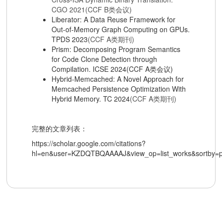
CGO 2021(CCF B类会议)
Liberator: A Data Reuse Framework for
Out-of-Memory Graph Computing on GPUs.
TPDS 2023
(CCF A类期刊)
Prism: Decomposing Program Semantics
for Code Clone Detection through
Compilation. ICSE 2024(CCF A类会议)
Hybrid-Memcached: A Novel Approach for
Memcached Persistence Optimization With
Hybrid Memory. TC 2024
(CCF A类期刊)
完整的文章列表：
https://scholar.google.com/citations?
hl=en&user=KZDQTBQAAAAJ&view_op=list_works&sortby=