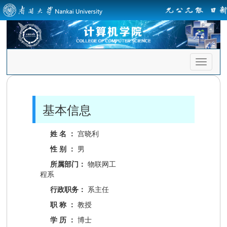
首
页
导
航
基本信息
姓 名 ：
宫晓利
性 别 ：
男
所属部门：
物联网工
程系
行政职务：
系主任
职 称 ：
教授
学 历 ：
博士