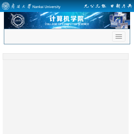
首
页
导
航