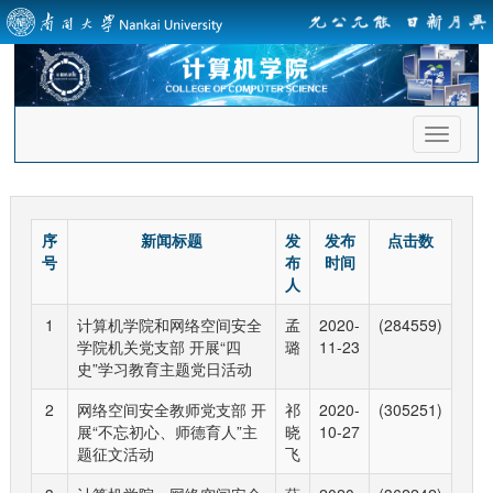
首
页
导
航
序
新闻标题
发
发布
点击数
号
布
时间
人
1
计算机学院和网络空间安全
孟
2020-
(284559)
学院机关党支部 开展“四
璐
11-23
史”学习教育主题党日活动
2
网络空间安全教师党支部 开
祁
2020-
(305251)
展“不忘初心、师德育人”主
晓
10-27
题征文活动
飞