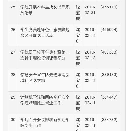
25
学院开展本科生成长辅导系
沈
2019-
(455119)
列活动
宝
03-31
庆
26
学生党员赴绿色生态屏障起
沈
2019-
(455094)
步区开展党日活动
宝
03-18
庆
27
学院团干校开学典礼暨第一
沈
2019-
(407333)
次骨干理论培训课程举办
宝
03-13
庆
28
信息安全宣讲队走进津南新
沈
2019-
(389133)
城社区党支部
宝
03-13
庆
29
计算机学院和网络空间安全
沈
2019-
(384447)
学院精细推进就业工作
宝
03-11
庆
30
学院召开会议部署新学期学
沈
2019-
(334732)
院学生工作
宝
03-11