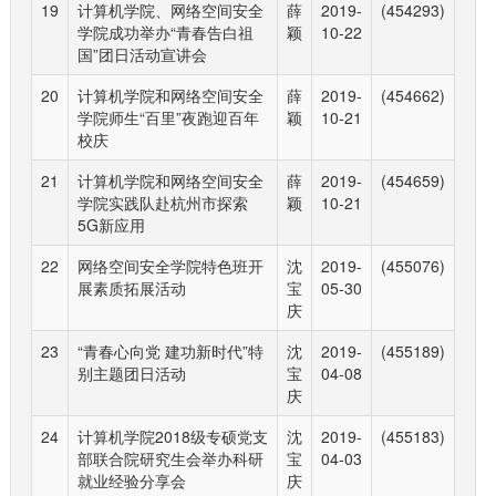
19
计算机学院、网络空间安全
薛
2019-
(454293)
学院成功举办“青春告白祖
颖
10-22
国”团日活动宣讲会
20
计算机学院和网络空间安全
薛
2019-
(454662)
学院师生“百里”夜跑迎百年
颖
10-21
校庆
21
计算机学院和网络空间安全
薛
2019-
(454659)
学院实践队赴杭州市探索
颖
10-21
5G新应用
22
网络空间安全学院特色班开
沈
2019-
(455076)
展素质拓展活动
宝
05-30
庆
23
“青春心向党 建功新时代”特
沈
2019-
(455189)
别主题团日活动
宝
04-08
庆
24
计算机学院2018级专硕党支
沈
2019-
(455183)
部联合院研究生会举办科研
宝
04-03
就业经验分享会
庆