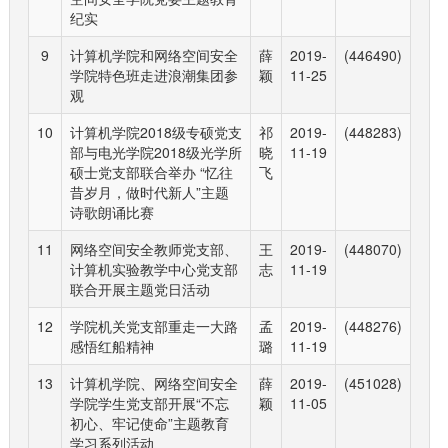
纪实
9
计算机学院和网络空间安全
薛
2019-
(446490)
学院特色班走进浪潮集团参
颖
11-25
观
10
计算机学院2018级专硕党支
祁
2019-
(448283)
部与电光学院2018级光学所
晓
11-19
硕士党支部联合举办 “忆往
飞
昔岁月，做时代新人”主题
诗歌朗诵比赛
11
网络空间安全教师党支部、
王
2019-
(448070)
计算机实验教学中心党支部
志
11-19
联合开展主题党日活动
12
学院机关党支部重走一大路
孟
2019-
(448276)
感悟红船精神
璐
11-19
13
计算机学院、网络空间安全
薛
2019-
(451028)
学院学生党支部开展“不忘
颖
11-05
初心、牢记使命”主题教育
学习系列活动