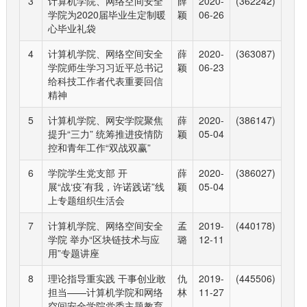
3
计算机学院、网络空间安全
薛
2020-
(362242)
学院为2020届毕业生定制暖
颖
06-26
心毕业礼袋
4
计算机学院、网络空间安全
薛
2020-
(363087)
学院师生学习习近平总书记
颖
06-23
给科技工作者代表重要回信
精神
5
计算机学院、网安学院聚焦
薛
2020-
(386147)
提升“三力” 统筹推进疫情防
颖
05-04
控和青年工作“双战双赢”
6
学院学生党支部 开
薛
2020-
(386027)
展“战‘疫’有我，许诺践诺”线
颖
05-04
上专题组织生活会
7
计算机学院、网络空间安全
孟
2019-
(440178)
学院 举办“区块链技术与应
璐
12-11
用”专题讲座
8
理论指导重实践 干事创业敢
仇
2019-
(445506)
担当——计算机学院和网络
林
11-27
空间安全学院党委主题教育